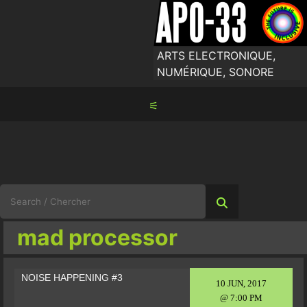
Skip
to
content
ARTS ELECTRONIQUE,
NUMÉRIQUE, SONORE
⚟
Search
for:
mad processor
NOISE HAPPENING #3
10 JUN, 2017
@ 7:00 PM