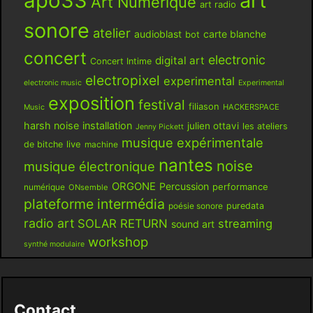
apo33
art
Art Numérique
art radio
sonore
atelier
audioblast
carte blanche
bot
concert
electronic
digital art
Concert Intime
electropixel
experimental
electronic music
Experimental
exposition
festival
filiason
HACKERSPACE
Music
harsh noise
installation
julien ottavi
les ateliers
Jenny Pickett
musique expérimentale
live
de bitche
machine
nantes
noise
musique électronique
ORGONE
Percussion
performance
numérique
ONsemble
plateforme intermédia
poésie sonore
puredata
radio art
SOLAR RETURN
streaming
sound art
workshop
synthé modulaire
Contact