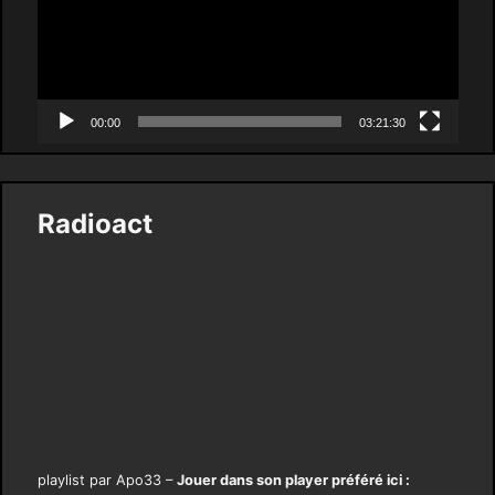
00:00
03:21:30
Radioact
playlist par Apo33 –
Jouer dans son player préféré ici :