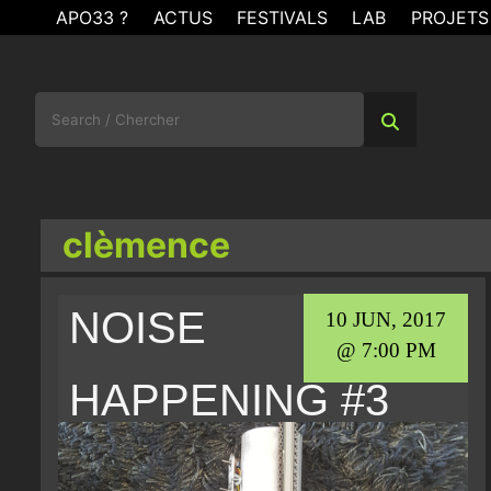
Skip
APO33 ?
ACTUS
FESTIVALS
LAB
PROJETS
to
content
Search
for:
clèmence
NOISE
10 JUN, 2017
@ 7:00 PM
HAPPENING #3