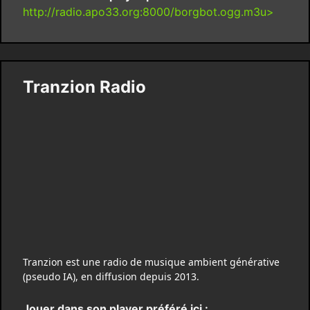
http://radio.apo33.org:8000/borgbot.ogg.m3u>
Tranzion Radio
Tranzion est une radio de musique ambient générative
(pseudo IA), en diffusion depuis 2013.
Jouer dans son player préféré ici :