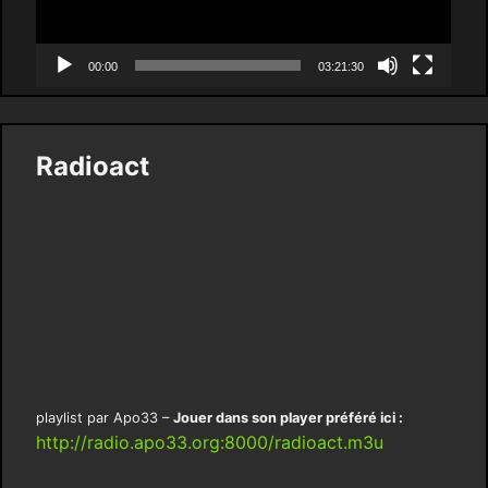
00:00
03:21:30
Radioact
playlist par Apo33 –
Jouer dans son player préféré ici :
http://radio.apo33.org:8000/radioact.m3u