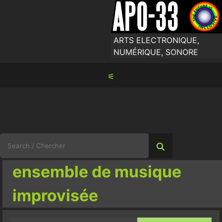
Skip
to
content
ARTS ELECTRONIQUE,
NUMÉRIQUE, SONORE
⚟
Search
for:
ensemble de musique
improvisée