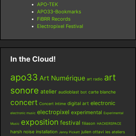
APO-TEK
APO33-Bookmarks
FiBRR Records
Electropixel Festival
In the Cloud!
apo33
art
Art Numérique
art radio
sonore
atelier
audioblast
carte blanche
bot
concert
electronic
digital art
Concert Intime
electropixel
experimental
electronic music
Experimental
exposition
festival
filiason
HACKERSPACE
Music
harsh noise
installation
julien ottavi
les ateliers
Jenny Pickett