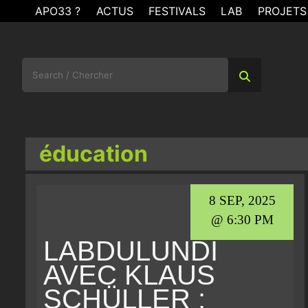
Skip
APO33 ?
ACTUS
FESTIVALS
LAB
PROJETS
to
content
Search
for:
éducation
8 SEP, 2025
@ 6:30 PM
LABDULUNDI
AVEC KLAUS
SCHÜLLER :