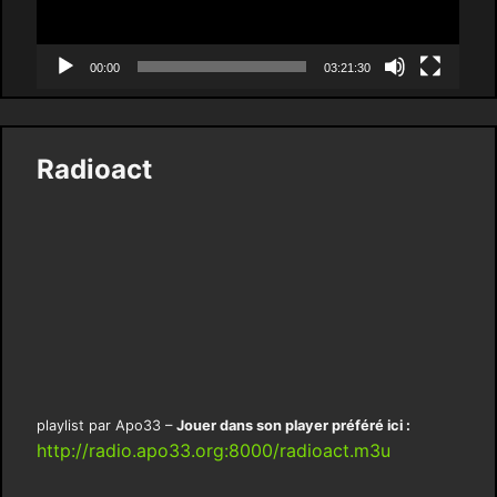
00:00
03:21:30
Radioact
playlist par Apo33 –
Jouer dans son player préféré ici :
http://radio.apo33.org:8000/radioact.m3u