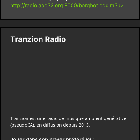
http://radio.apo33.org:8000/borgbot.ogg.m3u>
Tranzion Radio
Tranzion est une radio de musique ambient générative
(pseudo IA), en diffusion depuis 2013.
Jouer dans son player préféré ici :