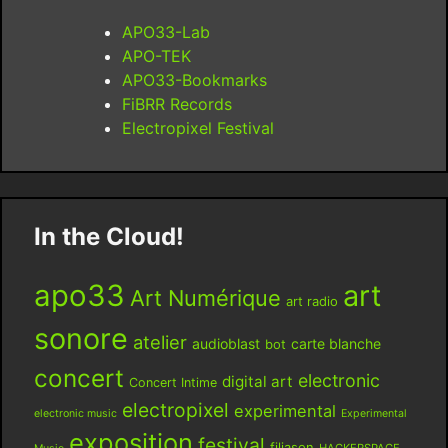
APO33-Lab
APO-TEK
APO33-Bookmarks
FiBRR Records
Electropixel Festival
In the Cloud!
apo33
art
Art Numérique
art radio
sonore
atelier
audioblast
carte blanche
bot
concert
electronic
digital art
Concert Intime
electropixel
experimental
electronic music
Experimental
exposition
festival
filiason