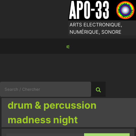
Skip
to
content
ARTS ELECTRONIQUE,
NUMÉRIQUE, SONORE
⚟
Search
for:
drum & percussion
madness night