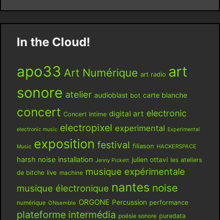
In the Cloud!
apo33
art
Art Numérique
art radio
sonore
atelier
audioblast
carte blanche
bot
concert
electronic
digital art
Concert Intime
electropixel
experimental
electronic music
Experimental
exposition
festival
filiason
HACKERSPACE
Music
harsh noise
installation
julien ottavi
les ateliers
Jenny Pickett
musique expérimentale
live
de bitche
machine
nantes
noise
musique électronique
ORGONE
Percussion
performance
numérique
ONsemble
plateforme intermédia
poésie sonore
puredata