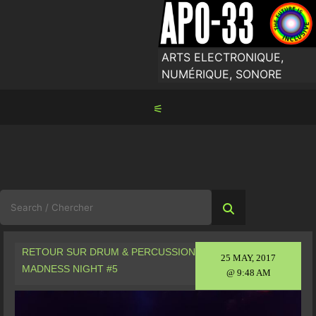
Skip
to
content
ARTS ELECTRONIQUE,
NUMÉRIQUE, SONORE
⚟
Search
for:
RETOUR SUR DRUM & PERCUSSION
25 MAY, 2017
MADNESS NIGHT #5
@ 9:48 AM