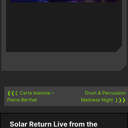
Post
navigation
❰❮❬
Carte blanche –
Drum & Percussion
Pierre Berthet
Madness Night
❭❯❱
Solar Return Live from the