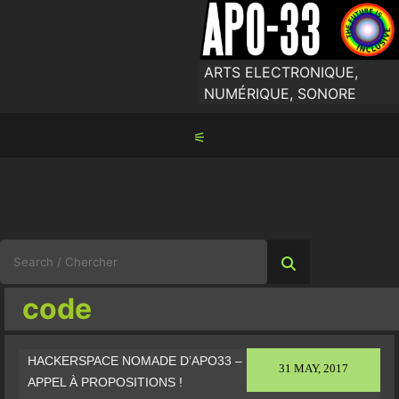
Skip
to
content
ARTS ELECTRONIQUE,
NUMÉRIQUE, SONORE
⚟
Search
for:
code
HACKERSPACE NOMADE D’APO33 –
31 MAY, 2017
APPEL À PROPOSITIONS !