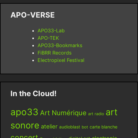
APO-VERSE
APO33-Lab
APO-TEK
APO33-Bookmarks
FiBRR Records
Electropixel Festival
In the Cloud!
apo33
art
Art Numérique
art radio
sonore
atelier
audioblast
carte blanche
bot
concert