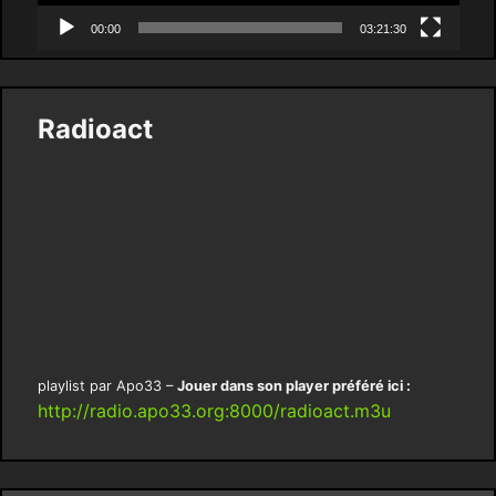
00:00
03:21:30
Radioact
playlist par Apo33 –
Jouer dans son player préféré ici :
http://radio.apo33.org:8000/radioact.m3u