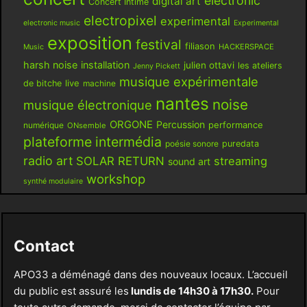
electronic
digital art
Concert Intime
electropixel
experimental
electronic music
Experimental
exposition
festival
filiason
HACKERSPACE
Music
harsh noise
installation
julien ottavi
les ateliers
Jenny Pickett
musique expérimentale
live
de bitche
machine
nantes
noise
musique électronique
ORGONE
Percussion
performance
numérique
ONsemble
plateforme intermédia
poésie sonore
puredata
radio art
SOLAR RETURN
streaming
sound art
workshop
synthé modulaire
Contact
APO33 a déménagé dans des nouveaux locaux. L’accueil
du public est assuré les
lundis de 14h30 à 17h30.
Pour