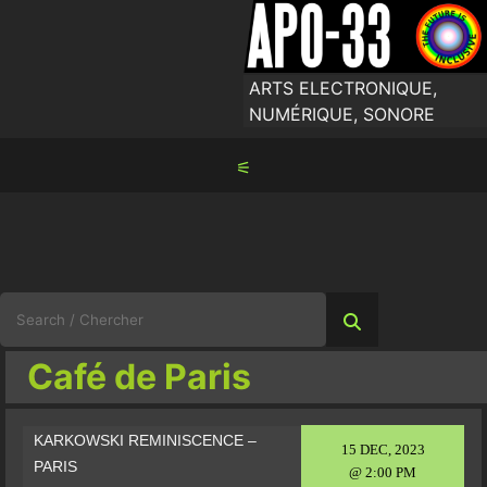
Skip
to
content
ARTS ELECTRONIQUE,
NUMÉRIQUE, SONORE
⚟
Search
for:
Café de Paris
KARKOWSKI REMINISCENCE –
15 DEC, 2023
PARIS
@ 2:00 PM