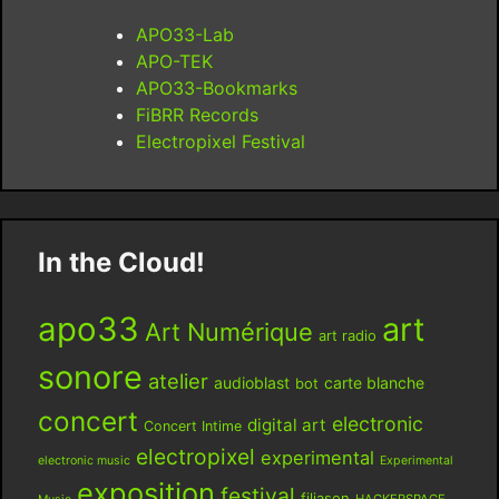
APO33-Lab
APO-TEK
APO33-Bookmarks
FiBRR Records
Electropixel Festival
In the Cloud!
apo33
art
Art Numérique
art radio
sonore
atelier
audioblast
carte blanche
bot
concert
electronic
digital art
Concert Intime
electropixel
experimental
electronic music
Experimental
exposition
festival
filiason
HACKERSPACE