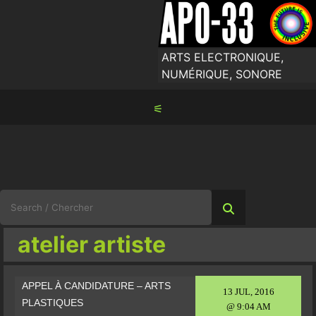
Skip
to
content
ARTS ELECTRONIQUE,
NUMÉRIQUE, SONORE
⚟
Search
for:
atelier artiste
APPEL À CANDIDATURE – ARTS
13 JUL, 2016
PLASTIQUES
@ 9:04 AM