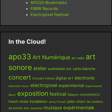
APO33-Bookmarks
FiBRR Records
Electropixel Festival
In the Cloud!
apo33
art
Art Numérique
art radio
sonore
atelier
audioblast
carte blanche
bot
concert
electronic
digital art
Concert Intime
electropixel
experimental
electronic music
Experimental
exposition
festival
filiason
HACKERSPACE
Music
harsh noise
installation
julien ottavi
les ateliers
Jenny Pickett
musique expérimentale
live
de bitche
machine