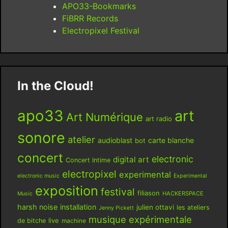
APO33-Bookmarks
FiBRR Records
Electropixel Festival
In the Cloud!
apo33
art
Art Numérique
art radio
sonore
atelier
audioblast
carte blanche
bot
concert
electronic
digital art
Concert Intime
electropixel
experimental
electronic music
Experimental
exposition
festival
filiason
HACKERSPACE
Music
harsh noise
installation
julien ottavi
les ateliers
Jenny Pickett
musique expérimentale
live
de bitche
machine