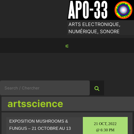
Skip
to
content
ARTS ELECTRONIQUE,
NUMÉRIQUE, SONORE
⚟
Search
for:
artsscience
EXPOSITION MUSHROOMS &
21 OCT, 2022
FUNGUS – 21 OCTOBRE AU 13
@ 6:30 PM