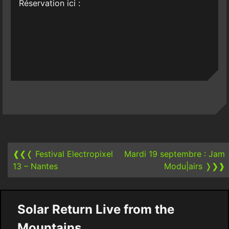
Réservation ici :
Post
navigation
❰❮❬
Festival Electropixel
Mardi 19 septembre : Jam
13 – Nantes
Modu|airs
❭❯❱
Solar Return Live from the
Mountains