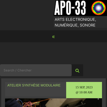
Skip
to
content
ARTS ELECTRONIQUE,
NUMÉRIQUE, SONORE
⚟
Search
for:
ATELIER SYNTHÈSE MODULAIRE
15 SEP, 2023
@ 10:00 AM