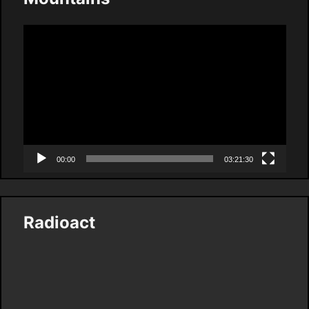
Video
Player
00:00
03:21:30
Radioact