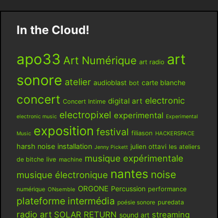
In the Cloud!
apo33
art
Art Numérique
art radio
sonore
atelier
audioblast
carte blanche
bot
concert
electronic
digital art
Concert Intime
electropixel
experimental
electronic music
Experimental
exposition
festival
filiason
HACKERSPACE
Music
harsh noise
installation
julien ottavi
les ateliers
Jenny Pickett
musique expérimentale
live
de bitche
machine
nantes
noise
musique électronique
ORGONE
Percussion
performance
numérique
ONsemble
plateforme intermédia
poésie sonore
puredata
radio art
SOLAR RETURN
streaming
sound art