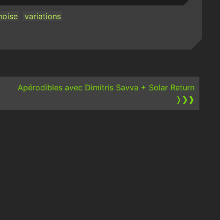
noise
variations
Apérodibles avec Dimitris Savva + Solar Return
❭❯❱