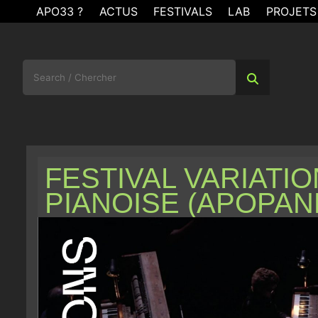
Skip
APO33 ?
ACTUS
FESTIVALS
LAB
PROJETS
to
content
Search
for:
FESTIVAL VARIATIO
PIANOISE (APOPAN