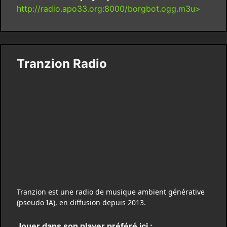
http://radio.apo33.org:8000/borgbot.ogg.m3u>
Tranzion Radio
Tranzion est une radio de musique ambient générative
(pseudo IA), en diffusion depuis 2013.
Jouer dans son player préféré ici :