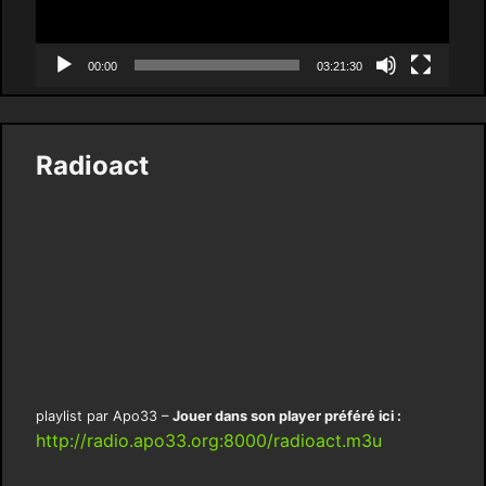
00:00
03:21:30
Radioact
playlist par Apo33 –
Jouer dans son player préféré ici :
http://radio.apo33.org:8000/radioact.m3u