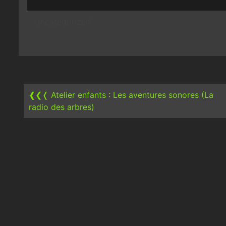
Uncategorized
Post
navigation
❰❮❬
Atelier enfants : Les aventures sonores (La
radio des arbres)