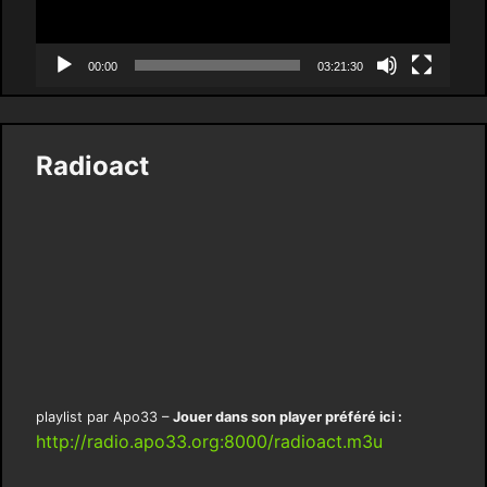
00:00
03:21:30
Radioact
playlist par Apo33 –
Jouer dans son player préféré ici :
http://radio.apo33.org:8000/radioact.m3u