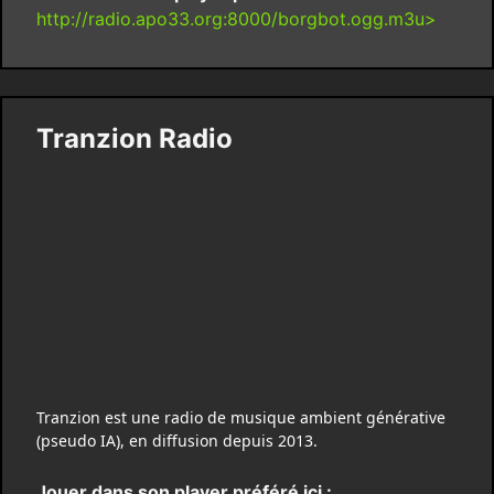
http://radio.apo33.org:8000/borgbot.ogg.m3u>
Tranzion Radio
Tranzion est une radio de musique ambient générative
(pseudo IA), en diffusion depuis 2013.
Jouer dans son player préféré ici :