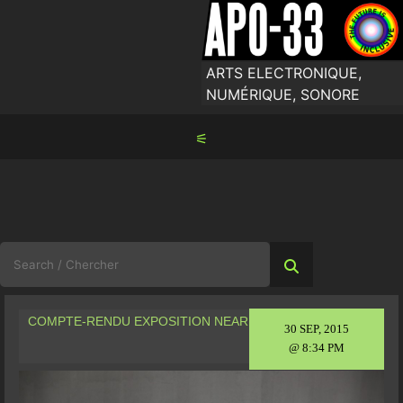
Skip
to
content
ARTS ELECTRONIQUE,
NUMÉRIQUE, SONORE
⚟
Search
for:
COMPTE-RENDU EXPOSITION NEAR
30 SEP, 2015
@ 8:34 PM