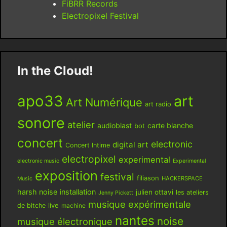
FiBRR Records
Electropixel Festival
In the Cloud!
apo33
art
Art Numérique
art radio
sonore
atelier
audioblast
carte blanche
bot
concert
electronic
digital art
Concert Intime
electropixel
experimental
electronic music
Experimental
exposition
festival
filiason
HACKERSPACE
Music
harsh noise
installation
julien ottavi
les ateliers
Jenny Pickett
musique expérimentale
live
de bitche
machine
nantes
noise
musique électronique