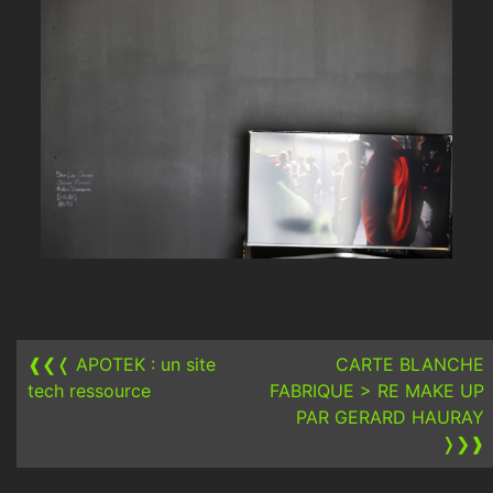
Post
navigation
❰❮❬
APOTEK : un site
CARTE BLANCHE
tech ressource
FABRIQUE > RE MAKE UP
PAR GERARD HAURAY
❭❯❱