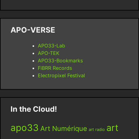
APO-VERSE
APO33-Lab
APO-TEK
APO33-Bookmarks
FiBRR Records
Electropixel Festival
In the Cloud!
apo33
art
Art Numérique
art radio