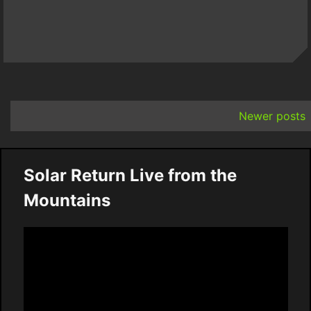
Posts
navigation
Newer posts
Solar Return Live from the
Mountains
Video
Player