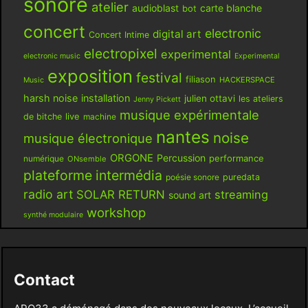
sonore
atelier
audioblast
carte blanche
bot
concert
electronic
digital art
Concert Intime
electropixel
experimental
electronic music
Experimental
exposition
festival
filiason
HACKERSPACE
Music
harsh noise
installation
julien ottavi
les ateliers
Jenny Pickett
musique expérimentale
live
de bitche
machine
nantes
noise
musique électronique
ORGONE
Percussion
performance
numérique
ONsemble
plateforme intermédia
poésie sonore
puredata
radio art
SOLAR RETURN
streaming
sound art
workshop
synthé modulaire
Contact