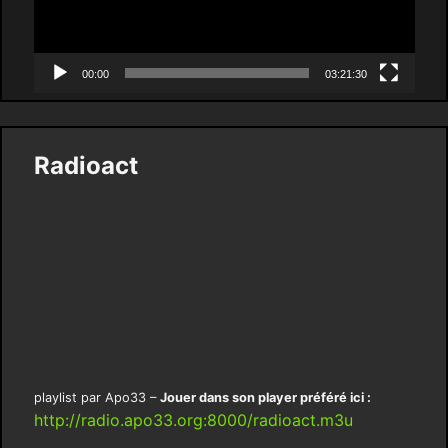
00:00
03:21:30
Radioact
playlist par Apo33 –
Jouer dans son player préféré ici :
http://radio.apo33.org:8000/radioact.m3u