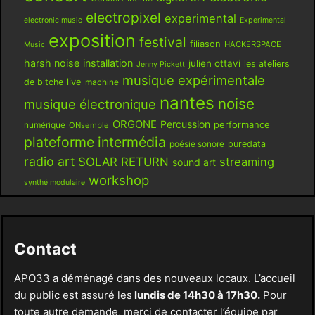
electropixel
experimental
electronic music
Experimental
exposition
festival
filiason
HACKERSPACE
Music
harsh noise
installation
julien ottavi
les ateliers
Jenny Pickett
musique expérimentale
live
de bitche
machine
nantes
noise
musique électronique
ORGONE
Percussion
performance
numérique
ONsemble
plateforme intermédia
poésie sonore
puredata
radio art
SOLAR RETURN
streaming
sound art
workshop
synthé modulaire
Contact
APO33 a déménagé dans des nouveaux locaux. L’accueil
du public est assuré les
lundis de 14h30 à 17h30.
Pour
toute autre demande, merci de contacter l’équipe par