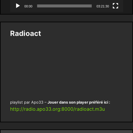
00:00
03:21:30
Radioact
playlist par Apo33 –
Jouer dans son player préféré ici :
http://radio.apo33.org:8000/radioact.m3u