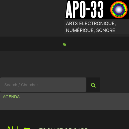
Skip
to
content
ARTS ELECTRONIQUE,
NUMÉRIQUE, SONORE
⚟
Search
for:
AGENDA