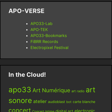
APO-VERSE
APO33-Lab
APO-TEK
APO33-Bookmarks
FiBRR Records
Electropixel Festival
In the Cloud!
apo33
art
Art Numérique
art radio
sonore
atelier
audioblast
carte blanche
bot
concert
electronic
digital art
Concert Intime