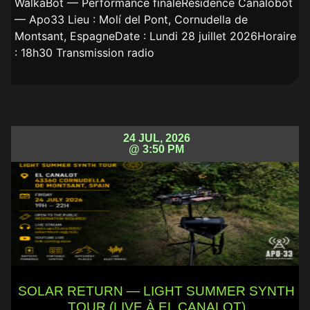
WalkaBot — Performance finaleRésidence Canalobot
— Apo33 Lieu : Molí del Pont, Cornudella de
Montsant, EspagneDate : Lundi 28 juillet 2026Horaire
: 18h30 Transmission radio
24 JUL, 2026
@ 3:50 PM
SOLAR RETURN — LIGHT SUMMER SYNTH
TOUR (LIVE À EL CANALOT)