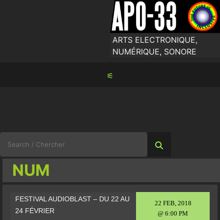
Skip
to
content
ARTS ELECTRONIQUE,
NUMÉRIQUE, SONORE
⚟
Search
for:
NUM
FESTIVAL AUDIOBLAST – DU 22 AU
22 FEB, 2018
24 FÉVRIER
@ 6:00 PM