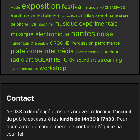
exposition
festival
filiason
HACKERSPACE
Music
harsh noise
installation
julien ottavi
les ateliers
Jenny Pickett
musique expérimentale
live
de bitche
machine
nantes
noise
musique électronique
ORGONE
Percussion
performance
numérique
ONsemble
plateforme intermédia
poésie sonore
puredata
radio art
SOLAR RETURN
streaming
sound art
workshop
synthé modulaire
Contact
APO33 a déménagé dans des nouveaux locaux. L’accueil
du public est assuré les
lundis de 14h30 à 17h30.
Pour
toute autre demande, merci de contacter l’équipe par
courriel.