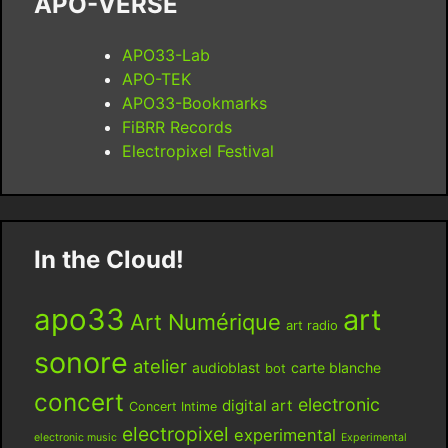
APO-VERSE
APO33-Lab
APO-TEK
APO33-Bookmarks
FiBRR Records
Electropixel Festival
In the Cloud!
apo33
art
Art Numérique
art radio
sonore
atelier
audioblast
carte blanche
bot
concert
electronic
digital art
Concert Intime
electropixel
experimental
electronic music
Experimental