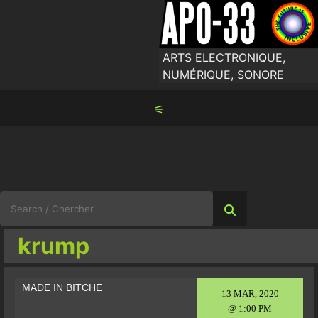
Skip
to
content
ARTS ELECTRONIQUE,
NUMÉRIQUE, SONORE
⚟
Search
for:
krump
MADE IN BITCHE
13 MAR, 2020
@ 1:00 PM