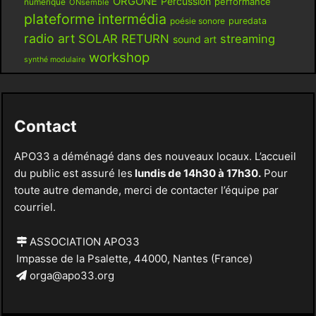
ORGONE
Percussion
performance
numérique
ONsemble
plateforme intermédia
poésie sonore
puredata
radio art
SOLAR RETURN
streaming
sound art
workshop
synthé modulaire
Contact
APO33 a déménagé dans des nouveaux locaux. L’accueil
du public est assuré les
lundis de 14h30 à 17h30.
Pour
toute autre demande, merci de contacter l’équipe par
courriel.
ASSOCIATION APO33
Impasse de la Psalette, 44000, Nantes (France)
orga@apo33.org