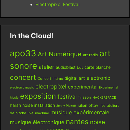
Electropixel Festival
In the Cloud!
apo33
art
Art Numérique
art radio
sonore
atelier
audioblast
carte blanche
bot
concert
electronic
digital art
Concert Intime
electropixel
experimental
electronic music
Experimental
exposition
festival
filiason
HACKERSPACE
Music
harsh noise
installation
julien ottavi
les ateliers
Jenny Pickett
musique expérimentale
live
de bitche
machine
nantes
noise
musique électronique