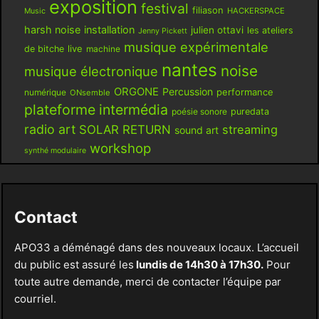
exposition
festival
filiason
HACKERSPACE
Music
harsh noise
installation
julien ottavi
les ateliers
Jenny Pickett
musique expérimentale
live
de bitche
machine
nantes
noise
musique électronique
ORGONE
Percussion
performance
numérique
ONsemble
plateforme intermédia
poésie sonore
puredata
radio art
SOLAR RETURN
streaming
sound art
workshop
synthé modulaire
Contact
APO33 a déménagé dans des nouveaux locaux. L’accueil
du public est assuré les
lundis de 14h30 à 17h30.
Pour
toute autre demande, merci de contacter l’équipe par
courriel.