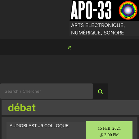
Skip
to
content
ARTS ELECTRONIQUE,
NUMÉRIQUE, SONORE
⚟
Search
for:
débat
AUDIOBLAST #9 COLLOQUE
15 FEB, 2021
@ 2:00 PM