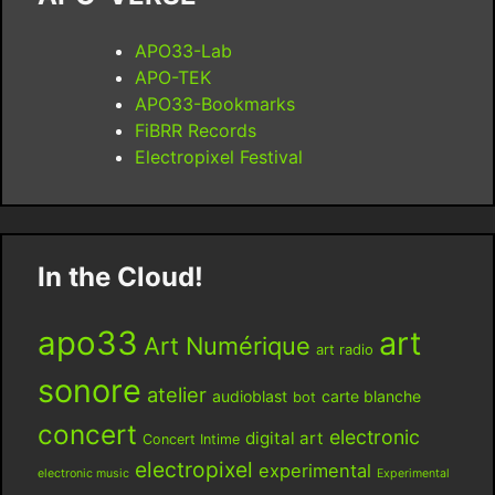
APO33-Lab
APO-TEK
APO33-Bookmarks
FiBRR Records
Electropixel Festival
In the Cloud!
apo33
art
Art Numérique
art radio
sonore
atelier
audioblast
carte blanche
bot
concert
electronic
digital art
Concert Intime
electropixel
experimental
electronic music
Experimental