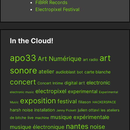
FiBRR Records
Electropixel Festival
In the Cloud!
apo33
art
Art Numérique
art radio
sonore
atelier
audioblast
carte blanche
bot
concert
electronic
digital art
Concert Intime
electropixel
experimental
electronic music
Experimental
exposition
festival
filiason
HACKERSPACE
Music
harsh noise
installation
julien ottavi
les ateliers
Jenny Pickett
musique expérimentale
live
de bitche
machine
nantes
noise
musique électronique