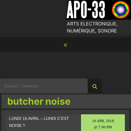
Skip
to
content
ARTS ELECTRONIQUE,
NUMÉRIQUE, SONORE
⚟
Search
for:
butcher noise
LUNDI 16 AVRIL – LUNDI C’EST
16 APR, 2018
NOISE !!
@ 7:00 PM