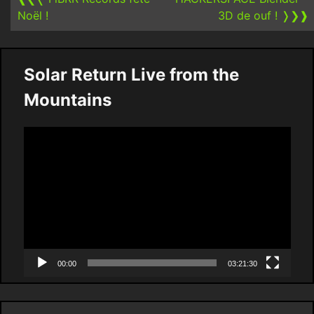
Noël !
3D de ouf !
❭❯❱
Solar Return Live from the
Mountains
Video
Player
00:00
03:21:30