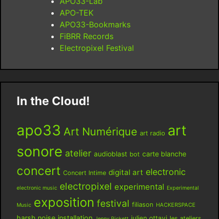
APO33-Lab
APO-TEK
APO33-Bookmarks
FiBRR Records
Electropixel Festival
In the Cloud!
apo33
art
Art Numérique
art radio
sonore
atelier
audioblast
carte blanche
bot
concert
electronic
digital art
Concert Intime
electropixel
experimental
electronic music
Experimental
exposition
festival
filiason
HACKERSPACE
Music
harsh noise
installation
julien ottavi
les ateliers
Jenny Pickett