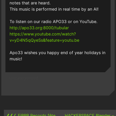
notes that are heard.
This music is performed in real time by an AI!
To listen on our radio APO33 or on YouTube.
http://apo33.org:8000/tubular
https://www.youtube.com/watch?
v=yD4N5qQyeSs&feature=youtu.be
Apo33 wishes you happy end of year holidays in
music!
Uncategorized
Post
navigation
❰❮❬
FiBRR Records fête
HACKERSPACE Blender –