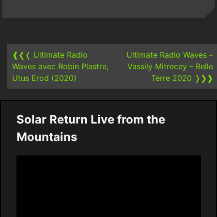
Post
navigation
❰❮❬
Ultimate Radio
Ultimate Radio Waves –
Waves avec Robin Plastre,
Vassily Mitrecey – Belle
Utus Erod (2020)
Terre 2020
❭❯❱
Solar Return Live from the
Mountains
Video
Player