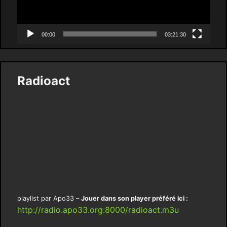
00:00
03:21:30
Radioact
playlist par Apo33 –
Jouer dans son player préféré ici :
http://radio.apo33.org:8000/radioact.m3u