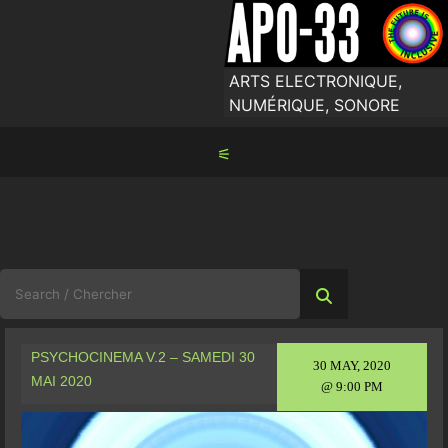
Skip
to
content
ARTS ELECTRONIQUE,
NUMÉRIQUE, SONORE
⚟
Search
for:
PSYCHOCINEMA V.2 – SAMEDI 30
30 MAY, 2020
MAI 2020
@ 9:00 PM