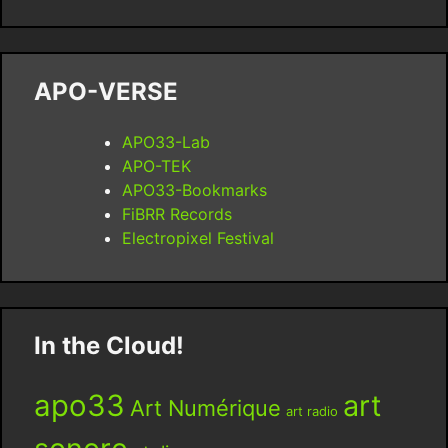
APO-VERSE
APO33-Lab
APO-TEK
APO33-Bookmarks
FiBRR Records
Electropixel Festival
In the Cloud!
apo33
art
Art Numérique
art radio