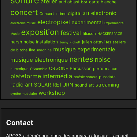
sonore
atelier
audioblast
carte blanche
bot
concert
electronic
digital art
Concert Intime
electropixel
experimental
electronic music
Experimental
exposition
festival
filiason
HACKERSPACE
Music
harsh noise
installation
julien ottavi
les ateliers
Jenny Pickett
musique expérimentale
live
de bitche
machine
nantes
noise
musique électronique
ORGONE
Percussion
performance
numérique
ONsemble
plateforme intermédia
poésie sonore
puredata
radio art
SOLAR RETURN
streaming
sound art
workshop
synthé modulaire
Contact
APO33 a déménagé dans des nouveaux locaux. L’accueil