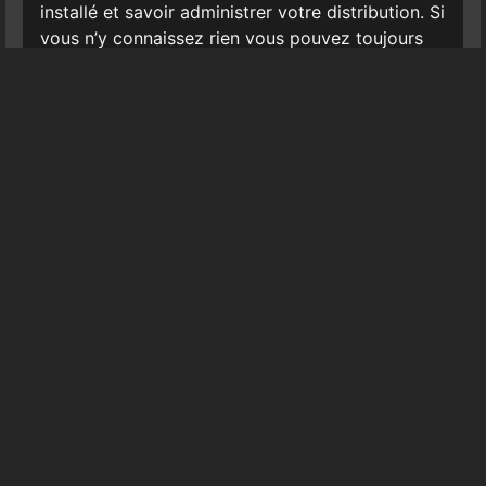
installé et savoir administrer votre distribution. Si
vous n’y connaissez rien vous pouvez toujours
venir poser des questions et découvrir cet
incroyable logiciel pour envoyé du son sur
internet de bonne qualité.
– télécharger le paquet debian/ubuntu
:
https://sourceforge.net/projects/icestream/
– code source pour compilation
:
https://sourceforge.net/p/icestream/code/ci/master/tr
-On sera en chat sur
http://apo33.org
(à droite
sur la page principale).
–
http://framatalk.org/hackerspacenantes
pour
échanger sur le logiciel lui-même.