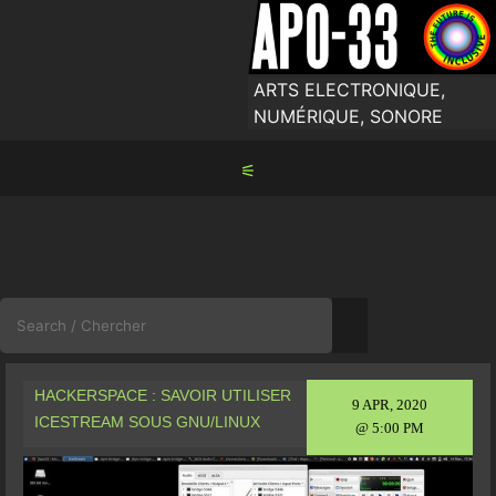
Skip
to
content
ARTS ELECTRONIQUE,
NUMÉRIQUE, SONORE
⚟
Search
for:
HACKERSPACE : SAVOIR UTILISER
9 APR, 2020
ICESTREAM SOUS GNU/LINUX
@ 5:00 PM