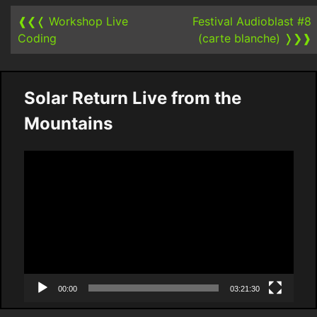
navigation
❰❮❬
Workshop Live
Festival Audioblast #8
Coding
(carte blanche)
❭❯❱
Solar Return Live from the
Mountains
Video
Player
00:00
03:21:30