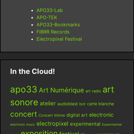
APO33-Lab
APO-TEK
APO33-Bookmarks
FiBRR Records
Electropixel Festival
In the Cloud!
apo33
art
Art Numérique
art radio
sonore
atelier
audioblast
carte blanche
bot
concert
electronic
digital art
Concert Intime
electropixel
experimental
electronic music
Experimental
exposition
festival