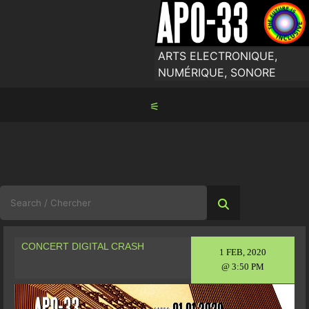
Skip
to
content
ARTS ELECTRONIQUE,
NUMÉRIQUE, SONORE
⚟
Search
for:
CONCERT DIGITAL CRASH
1 FEB, 2020
@ 3:50 PM