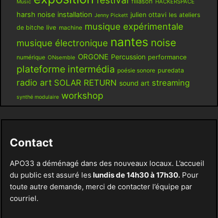
filiason
HACKERSPACE
Music
harsh noise
installation
julien ottavi
les ateliers
Jenny Pickett
musique expérimentale
live
de bitche
machine
nantes
noise
musique électronique
ORGONE
Percussion
performance
numérique
ONsemble
plateforme intermédia
poésie sonore
puredata
radio art
SOLAR RETURN
streaming
sound art
workshop
synthé modulaire
Contact
APO33 a déménagé dans des nouveaux locaux. L’accueil
du public est assuré les
lundis de 14h30 à 17h30.
Pour
toute autre demande, merci de contacter l’équipe par
courriel.