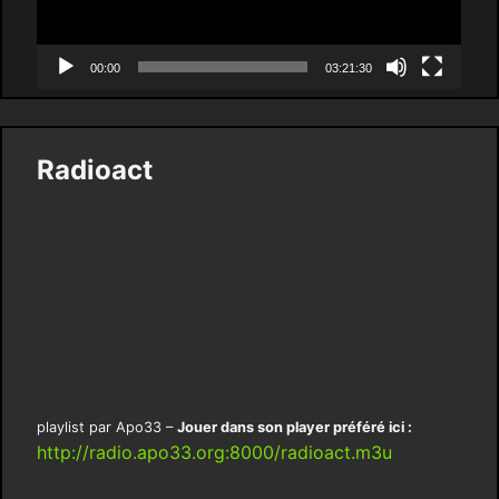
00:00
03:21:30
Radioact
playlist par Apo33 –
Jouer dans son player préféré ici :
http://radio.apo33.org:8000/radioact.m3u