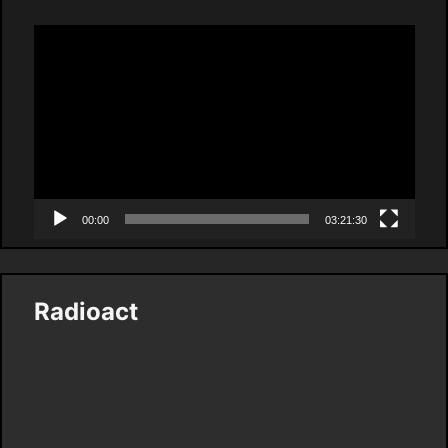
Video
Player
00:00
03:21:30
Radioact