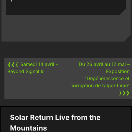
Uncategorized
Post
navigation
❰❮❬
Samedi 14 avril –
Du 26 avril au 12 mai –
Beyond Signal #
Exposition
“Dégénérescence et
corruption de l’algorithme“
❭❯❱
Solar Return Live from the
Mountains