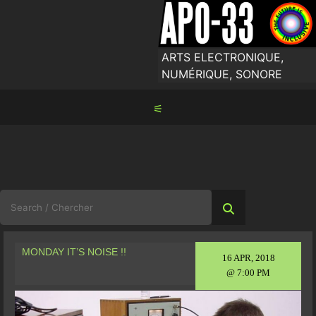
Skip
to
content
ARTS ELECTRONIQUE,
NUMÉRIQUE, SONORE
⚟
Search
for:
MONDAY IT’S NOISE !!
16 APR, 2018
@ 7:00 PM