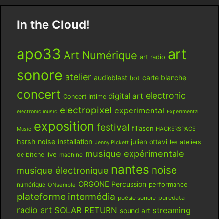
In the Cloud!
apo33
art
Art Numérique
art radio
sonore
atelier
audioblast
carte blanche
bot
concert
electronic
digital art
Concert Intime
electropixel
experimental
electronic music
Experimental
exposition
festival
filiason
HACKERSPACE
Music
harsh noise
installation
julien ottavi
les ateliers
Jenny Pickett
musique expérimentale
live
de bitche
machine
nantes
noise
musique électronique
ORGONE
Percussion
performance
numérique
ONsemble
plateforme intermédia
poésie sonore
puredata
radio art
SOLAR RETURN
streaming
sound art