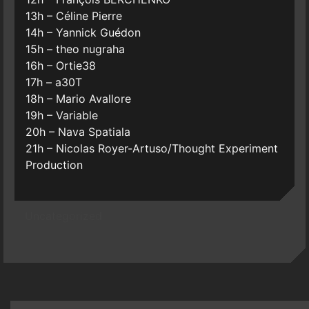
13h – Céline Pierre
14h – Yannick Guédon
15h – theo nugraha
16h – Ortie38
17h – a30T
18h – Mario Avallore
19h – Variable
20h – Nava Spatiala
21h – Nicolas Royer-Artuso/Thought Experiment
Production
Uncategorized
Post
navigation