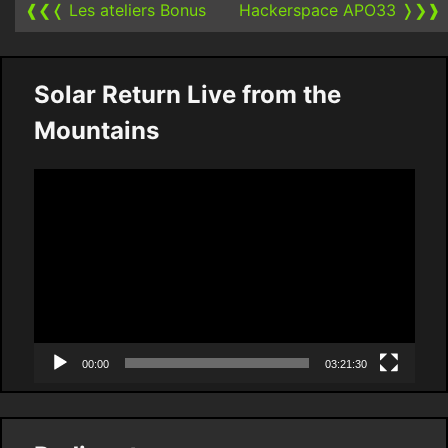
❰❮❬
Les ateliers Bonus
Hackerspace APO33
❭❯❱
Solar Return Live from the
Mountains
Video
Player
00:00
03:21:30