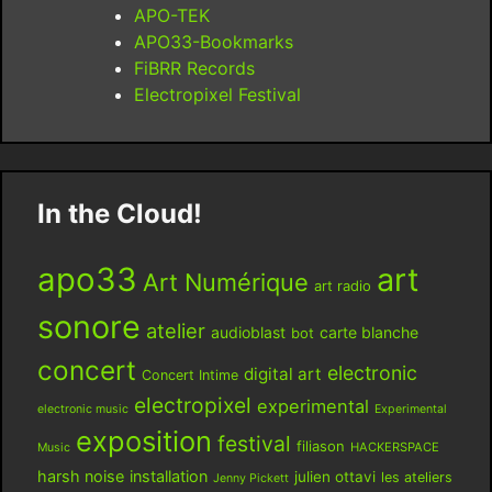
APO-TEK
APO33-Bookmarks
FiBRR Records
Electropixel Festival
In the Cloud!
apo33
art
Art Numérique
art radio
sonore
atelier
audioblast
carte blanche
bot
concert
electronic
digital art
Concert Intime
electropixel
experimental
electronic music
Experimental
exposition
festival
filiason
HACKERSPACE
Music
harsh noise
installation
julien ottavi
les ateliers
Jenny Pickett