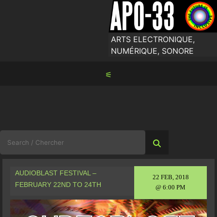
Skip
to
content
ARTS ELECTRONIQUE,
NUMÉRIQUE, SONORE
⚟
Search
for:
AUDIOBLAST FESTIVAL –
22 FEB, 2018
FEBRUARY 22ND TO 24TH
@ 6:00 PM