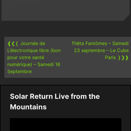
Uncategorized
Post
navigation
❰❮❬
Journée de
Thêta Fantômes – Samedi
L’électronique libre (bon
23 septembre – Le Cube
pour votre santé
Paris
❭❯❱
numérique) – Samedi 16
Septembre
Solar Return Live from the
Mountains
Video
Player