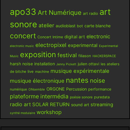
apo33
art
Art Numérique
art radio
sonore
atelier
audioblast
carte blanche
bot
concert
electronic
digital art
Concert Intime
electropixel
experimental
electronic music
Experimental
exposition
festival
filiason
HACKERSPACE
Music
harsh noise
installation
julien ottavi
les ateliers
Jenny Pickett
musique expérimentale
live
de bitche
machine
nantes
noise
musique électronique
ORGONE
Percussion
performance
numérique
ONsemble
plateforme intermédia
poésie sonore
puredata
radio art
SOLAR RETURN
streaming
sound art
workshop
synthé modulaire