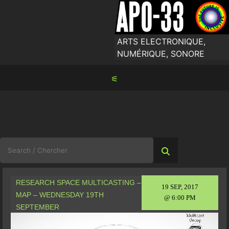
Skip
to
content
ARTS ELECTRONIQUE,
NUMÉRIQUE, SONORE
⚟
Search
for:
RESEARCH SPACE MULTICASTING –
19 SEP, 2017
MAP – WEDNESDAY 19TH
@ 6:00 PM
SEPTEMBER