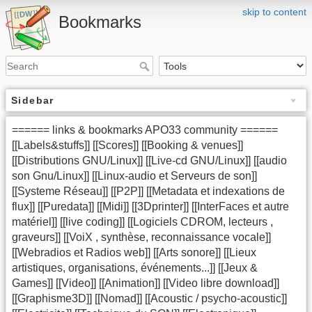
skip to content
Bookmarks
Sidebar
====== links & bookmarks APO33 community ======
[[Labels&stuffs]] [[Scores]] [[Booking & venues]]
[[Distributions GNU/Linux]] [[Live-cd GNU/Linux]] [[audio
son Gnu/Linux]] [[Linux-audio et Serveurs de son]]
[[Systeme Réseau]] [[P2P]] [[Metadata et indexations de
flux]] [[Puredata]] [[Midi]] [[3Dprinter]] [[InterFaces et autre
matériel]] [[live coding]] [[Logiciels CDROM, lecteurs ,
graveurs]] [[VoiX , synthèse, reconnaissance vocale]]
[[Webradios et Radios web]] [[Arts sonore]] [[Lieux
artistiques, organisations, événements...]] [[Jeux &
Games]] [[Video]] [[Animation]] [[Video libre download]]
[[Graphisme3D]] [[Nomad]] [[Acoustic / psycho-acoustic]]