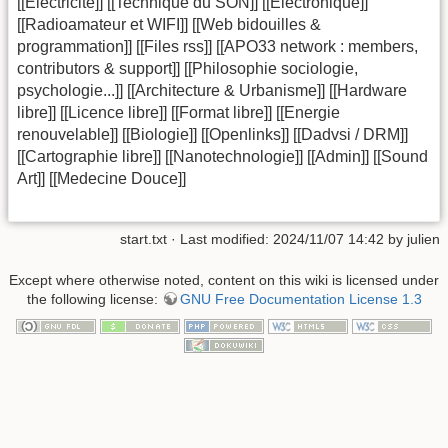
[[Electricite]] [[Technique du SON]] [[Electronique]]
[[Radioamateur et WIFI]] [[Web bidouilles &
programmation]] [[Files rss]] [[APO33 network : members,
contributors & support]] [[Philosophie sociologie,
psychologie...]] [[Architecture & Urbanisme]] [[Hardware
libre]] [[Licence libre]] [[Format libre]] [[Energie
renouvelable]] [[Biologie]] [[Openlinks]] [[Dadvsi / DRM]]
[[Cartographie libre]] [[Nanotechnologie]] [[Admin]] [[Sound
Art]] [[Medecine Douce]]
start.txt
· Last modified: 2024/11/07 14:42 by
julien
Except where otherwise noted, content on this wiki is licensed under
the following license:
GNU Free Documentation License 1.3