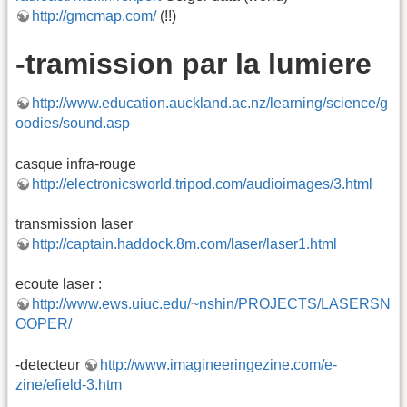
http://gmcmap.com/
(!!)
-tramission par la lumiere
http://www.education.auckland.ac.nz/learning/science/g
oodies/sound.asp
casque infra-rouge
http://electronicsworld.tripod.com/audioimages/3.html
transmission laser
http://captain.haddock.8m.com/laser/laser1.html
ecoute laser :
http://www.ews.uiuc.edu/~nshin/PROJECTS/LASERSN
OOPER/
-detecteur
http://www.imagineeringezine.com/e-
zine/efield-3.htm