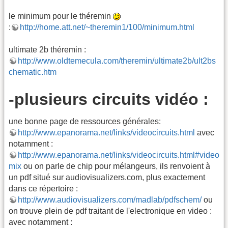
le minimum pour le théremin
:
http://home.att.net/~theremin1/100/minimum.html
ultimate 2b théremin :
http://www.oldtemecula.com/theremin/ultimate2b/ult2bs
chematic.htm
-plusieurs circuits vidéo :
une bonne page de ressources générales:
http://www.epanorama.net/links/videocircuits.html
avec
notamment :
http://www.epanorama.net/links/videocircuits.html#video
mix
ou on parle de chip pour mélangeurs, ils renvoient à
un pdf situé sur audiovisualizers.com, plus exactement
dans ce répertoire :
http://www.audiovisualizers.com/madlab/pdfschem/
ou
on trouve plein de pdf traitant de l'electronique en video :
avec notamment :