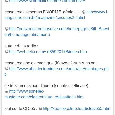
http://www.schematicsforfree.com/archive/
ressources schémas ENORME, génial!!!! :
http://www.i-
magazine.com.br/imagazine/circuitos2-r.html
http://ourworld.compuserve.com/homepages/Bill_Bowd
en/homepage.htm#menu
autour de la radio :
http://web.telia.com/~u85920178/index.htm
ressource abc electronique (fr) avec forum & so on :
http://www.abcelectronique.com/annuaire/montages.ph
p
de trés circuits pour l'audio (simple et efficace) :
http://www.sonelec-
musique.com/electronique_realisations.html
tout sur le CI 555 :
http://kudelsko.free.fr/articles/555.htm