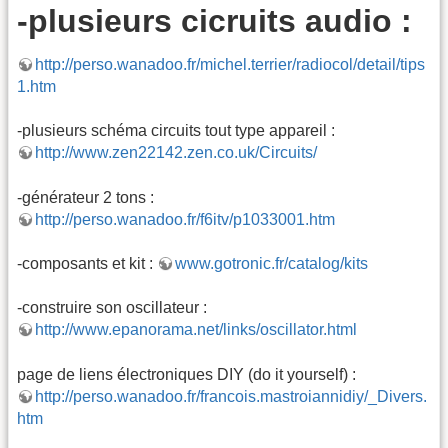
-plusieurs cicruits audio :
http://perso.wanadoo.fr/michel.terrier/radiocol/detail/tips
1.htm
-plusieurs schéma circuits tout type appareil :
http://www.zen22142.zen.co.uk/Circuits/
-générateur 2 tons :
http://perso.wanadoo.fr/f6itv/p1033001.htm
-composants et kit :
www.gotronic.fr/catalog/kits
-construire son oscillateur :
http://www.epanorama.net/links/oscillator.html
page de liens électroniques DIY (do it yourself) :
http://perso.wanadoo.fr/francois.mastroiannidiy/_Divers.
htm