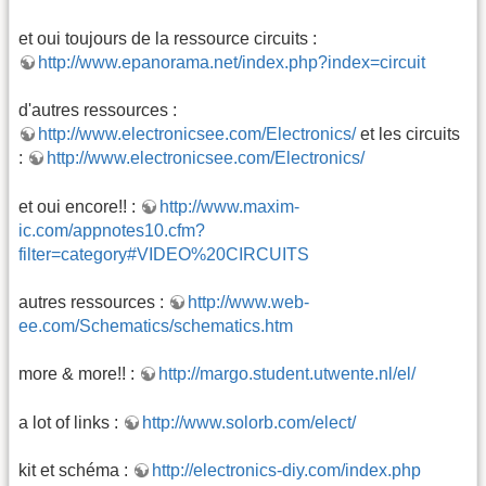
et oui toujours de la ressource circuits :
http://www.epanorama.net/index.php?index=circuit
d'autres ressources :
http://www.electronicsee.com/Electronics/
et les circuits
:
http://www.electronicsee.com/Electronics/
et oui encore!! :
http://www.maxim-
ic.com/appnotes10.cfm?
filter=category#VIDEO%20CIRCUITS
autres ressources :
http://www.web-
ee.com/Schematics/schematics.htm
more & more!! :
http://margo.student.utwente.nl/el/
a lot of links :
http://www.solorb.com/elect/
kit et schéma :
http://electronics-diy.com/index.php