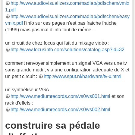
http://www.audiovisualizers.com/madlab/pdfschem/vmix
1.pdf
http://www.audiovisualizers.com/madlab/pdfschem/easy
vmix.pdf
l'info sur ces pages n'est pas fraiche fraiche
(1999) mais pas mal d'info tout de même…
un circuit de chez focus qui fait du mixage vidéo :
http://www.focusinfo.com/solutions/catalog.asp?id=32
comment renvoyer simplement un signal VGA vers une tv
sans grande modif, via une configuration adequate de X et
un petit circuit :
http://www.sput.nl/hardware/tv-x.html
un synthétiseur VGA
http://www.mediumrecords.com/vs0/vs001.html
et son
rack d'effets :
http://www.mediumrecords.com/vs0/vs002.html
construire sa pédale