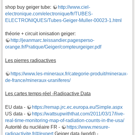
shop buy geiger tube:
http://www.ciel-
electronique.com/electronique/fr/TUBES-
ELECTRONIQUES/Tubes-Geiger-Muller-00023-1.html
théorie + circuit ionisation geiger:
http://jeanmarc.teissandier.pagesperso-
orange.fr/Pratique/Geiger/compteurgeiger.pdf
Les pierres radioactives
https://www.les-mineraux.fr/categorie-produit/mineraux-
de-france/mineraux-uraniferes/
Les cartes temps-réel -Radioactive Data
EU data -
https://remap.jrc.ec.europa.eu/Simple.aspx
US data -
https://wattsupwiththat.com/2011/03/17/live-
real-time-monitoring-map-of-radiation-counts-in-the-usa/
Autorité du nucléaire FR -
https://www.mesure-
radioactivite.fr/#/expert
Geiger data (world) -