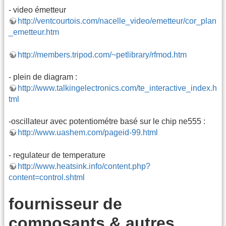
- video émetteur
http://ventcourtois.com/nacelle_video/emetteur/cor_plan
_emetteur.htm
http://members.tripod.com/~petlibrary/rfmod.htm
- plein de diagram :
http://www.talkingelectronics.com/te_interactive_index.h
tml
-oscillateur avec potentiométre basé sur le chip ne555 :
http://www.uashem.com/pageid-99.html
- regulateur de temperature
http://www.heatsink.info/content.php?
content=control.shtml
fournisseur de
composants & autres