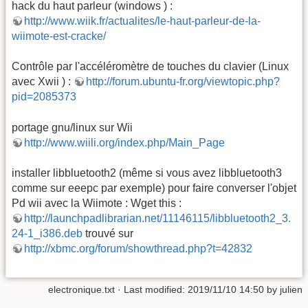
hack du haut parleur (windows ) :
http://www.wiik.fr/actualites/le-haut-parleur-de-la-
wiimote-est-cracke/
Contrôle par l'accéléromètre de touches du clavier (Linux
avec Xwii ) :
http://forum.ubuntu-fr.org/viewtopic.php?
pid=2085373
portage gnu/linux sur Wii
http://www.wiili.org/index.php/Main_Page
installer libbluetooth2 (même si vous avez libbluetooth3
comme sur eeepc par exemple) pour faire converser l'objet
Pd wii avec la Wiimote : Wget this :
http://launchpadlibrarian.net/11146115/libbluetooth2_3.
24-1_i386.deb
trouvé sur
http://xbmc.org/forum/showthread.php?t=42832
electronique.txt
· Last modified: 2019/11/10 14:50 by
julien