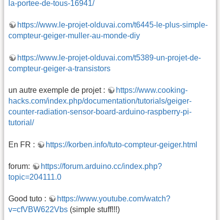
la-portee-de-tous-16941/
https://www.le-projet-olduvai.com/t6445-le-plus-simple-
compteur-geiger-muller-au-monde-diy
https://www.le-projet-olduvai.com/t5389-un-projet-de-
compteur-geiger-a-transistors
un autre exemple de projet :
https://www.cooking-
hacks.com/index.php/documentation/tutorials/geiger-
counter-radiation-sensor-board-arduino-raspberry-pi-
tutorial/
En FR :
https://korben.info/tuto-compteur-geiger.html
forum:
https://forum.arduino.cc/index.php?
topic=204111.0
Good tuto :
https://www.youtube.com/watch?
v=cfVBW622Vbs
(simple stuff!!!)