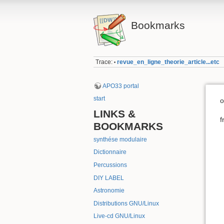
Bookmarks
Trace:
revue_en_ligne_theorie_article...etc
•
APO33 portal
start
o
LINKS &
f
BOOKMARKS
synthése modulaire
Dictionnaire
Percussions
DIY LABEL
Astronomie
Distributions GNU/Linux
Live-cd GNU/Linux