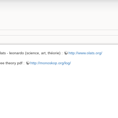
lats - leonardo (science, art, théorie) :
http://www.olats.org/
ree theory pdf :
http://monoskop.org/log/