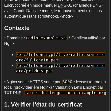
Encrypt créé en mode manuel
DNS
-01 (challenge
DNS
)
avec Gandi. Dans ce mode, le renouvellement n'est pas
automatique (sans script/hook). </note>
Contexte
radio.example.org
* Domaine :
* Certificat utilisé par
Nginx :
/etc/letsencrypt/live/radio.example.
org/fullchain.pem
/etc/letsencrypt/live/radio.example.
org/privkey.pem
8000
* Nginx sert le HTTPS sur le port
* Icecast tourne en
local (proxy derrière Nginx) * Validation Let's Encrypt par
_acme-challenge.radio.example.org
TXT
DNS
:
1. Vérifier l'état du certificat