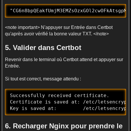
"CG6n8bpQEakfUmjM3EMZsOzxGOl2cwOFkAtsgpMu
<note important> N'appuyer sur Entrée dans Certbot
qu'après avoir vérifié la bonne valeur TXT. </note>
5. Valider dans Certbot
Revenir dans le terminal où Certbot attend et appuyer sur
Entrée.
Si tout est correct, message attendu :
Successfully received certificate.

Certificate is saved at: /etc/letsencrypt
Key is saved at:         /etc/letsencrypt
6. Recharger Nginx pour prendre le