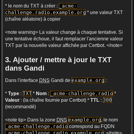
_acme-
* le nom du TXT à créer :
challenge.radio.example.org
* une valeur TXT
(chaîne aléatoire) à copier
<note warning> La valeur change à chaque tentative. Si
une tentative échoue, il faut remplacer l'ancienne valeur
TXT par la nouvelle valeur affichée par Certbot. </note>
3. Ajouter / mettre à jour le TXT
dans Gandi
example.org
Dans l'interface
DNS
Gandi de
:
TXT
_acme-challenge.radio
*
Type
:
*
Nom
:
*
300
Valeur
: (la chaîne fournie par Certbot) *
TTL
:
(recommandé)
example.org
<note tip> Dans la zone
DNS
, le nom
_acme-challenge.radio
correspond au FQDN
_acme-challenge.radio.example.org
. </note>