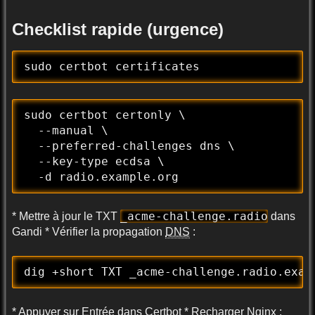
Checklist rapide (urgence)
sudo certbot certificates
sudo certbot certonly \

  --manual \

  --preferred-challenges dns \

  --key-type ecdsa \

  -d radio.example.org
_acme-challenge.radio
* Mettre à jour le TXT
dans
Gandi * Vérifier la propagation
DNS
:
dig +short TXT _acme-challenge.radio.exam
* Appuyer sur Entrée dans Certbot * Recharger Nginx :