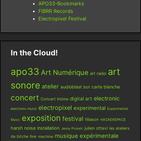
APO33-Bookmarks
FiBRR Records
Electropixel Festival
In the Cloud!
apo33
art
Art Numérique
art radio
sonore
atelier
audioblast
carte blanche
bot
concert
electronic
digital art
Concert Intime
electropixel
experimental
electronic music
Experimental
exposition
festival
filiason
HACKERSPACE
Music
harsh noise
installation
julien ottavi
les ateliers
Jenny Pickett
musique expérimentale
live
de bitche
machine