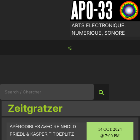
Skip
to
content
ARTS ELECTRONIQUE,
NUMÉRIQUE, SONORE
⚟
Search
for:
Zeitgratzer
APÉRODIBLES AVEC REINHOLD
14 OCT, 2024
FRIEDL & KASPER T TOEPLITZ
@ 7:00 PM