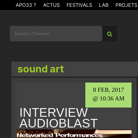
Skip
APO33 ?
ACTUS
FESTIVALS
LAB
PROJETS
to
content
Search
for:
sound art
8 FEB, 2017
@ 10:36 AM
INTERVIEW
AUDIOBLAST