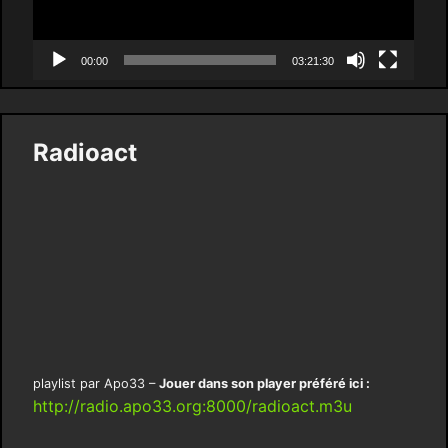
00:00
03:21:30
Radioact
playlist par Apo33 –
Jouer dans son player préféré ici :
http://radio.apo33.org:8000/radioact.m3u