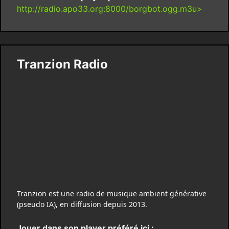
http://radio.apo33.org:8000/borgbot.ogg.m3u>
Tranzion Radio
Tranzion est une radio de musique ambient générative
(pseudo IA), en diffusion depuis 2013.
Jouer dans son player préféré ici :