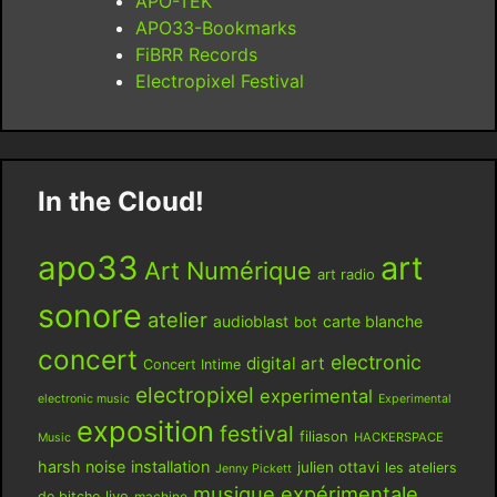
APO-TEK
APO33-Bookmarks
FiBRR Records
Electropixel Festival
In the Cloud!
apo33
art
Art Numérique
art radio
sonore
atelier
audioblast
carte blanche
bot
concert
electronic
digital art
Concert Intime
electropixel
experimental
electronic music
Experimental
exposition
festival
filiason
HACKERSPACE
Music
harsh noise
installation
julien ottavi
les ateliers
Jenny Pickett
musique expérimentale
live
de bitche
machine