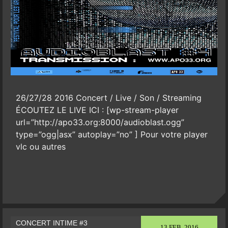
26/27/28 2016 Concert / Live / Son / Streaming
ÉCOUTEZ LE LIVE ICI : [wp-stream-player
url=”http://apo33.org:8000/audioblast.ogg”
type=”ogg|asx” autoplay=”no” ] Pour votre player
vlc ou autres
CONCERT INTIME #3
13 FEB, 2016