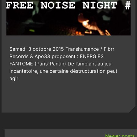
Samedi 3 octobre 2015 Transhumance / Fibrr
Records & Apo33 proposent : ENERGIES
FANTOME (Paris-Pantin) De l’ambiant au jeu
incantatoire, une certaine déstructuration peut
agir
Posts
navigation
Newer posts