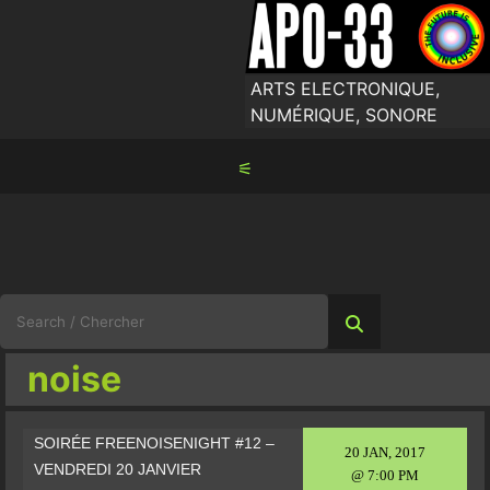
Skip
to
content
ARTS ELECTRONIQUE,
NUMÉRIQUE, SONORE
⚟
Search
for:
noise
SOIRÉE FREENOISENIGHT #12 –
20 JAN, 2017
VENDREDI 20 JANVIER
@ 7:00 PM