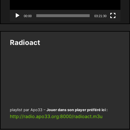
00:00
03:21:30
Radioact
playlist par Apo33 –
Jouer dans son player préféré ici :
http://radio.apo33.org:8000/radioact.m3u