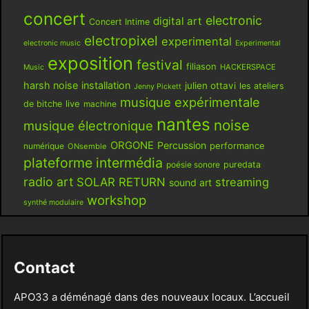
concert
electronic
digital art
Concert Intime
electropixel
experimental
electronic music
Experimental
exposition
festival
filiason
HACKERSPACE
Music
harsh noise
installation
julien ottavi
les ateliers
Jenny Pickett
musique expérimentale
live
de bitche
machine
nantes
noise
musique électronique
ORGONE
Percussion
performance
numérique
ONsemble
plateforme intermédia
poésie sonore
puredata
radio art
SOLAR RETURN
streaming
sound art
workshop
synthé modulaire
Contact
APO33 a déménagé dans des nouveaux locaux. L’accueil