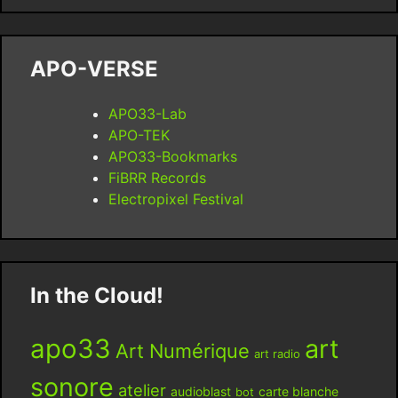
APO-VERSE
APO33-Lab
APO-TEK
APO33-Bookmarks
FiBRR Records
Electropixel Festival
In the Cloud!
apo33
art
Art Numérique
art radio
sonore
atelier
audioblast
carte blanche
bot