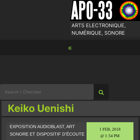
Skip
to
content
ARTS ELECTRONIQUE,
NUMÉRIQUE, SONORE
⚟
Search
for:
Keiko Uenishi
EXPOSITION AUDIOBLAST, ART
1 FEB, 2018
SONORE ET DISPOSITIF D’ÉCOUTE
@ 1:54 PM