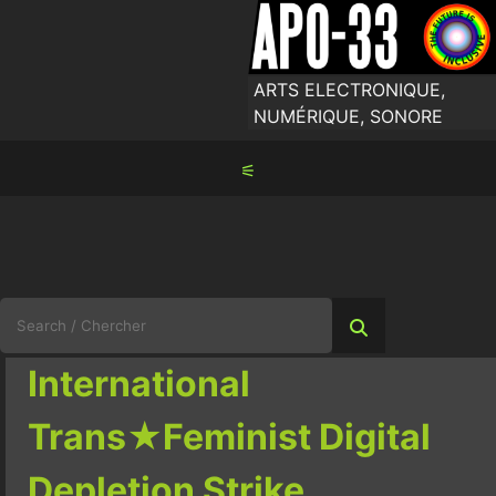
Skip
to
content
ARTS ELECTRONIQUE,
NUMÉRIQUE, SONORE
⚟
Search
for:
International
Trans★Feminist Digital
Depletion Strike