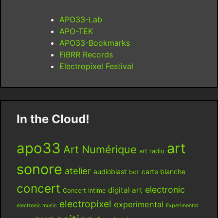
APO33-Lab
APO-TEK
APO33-Bookmarks
FiBRR Records
Electropixel Festival
In the Cloud!
apo33
art
Art Numérique
art radio
sonore
atelier
audioblast
carte blanche
bot
concert
electronic
digital art
Concert Intime
electropixel
experimental
electronic music
Experimental