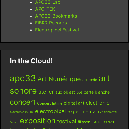
APO33-Lab
APO-TEK
APO33-Bookmarks
FiBRR Records
Electropixel Festival
In the Cloud!
apo33
art
Art Numérique
art radio
sonore
atelier
audioblast
carte blanche
bot
concert
electronic
digital art
Concert Intime
electropixel
experimental
electronic music
Experimental
exposition
festival
filiason
HACKERSPACE
Music