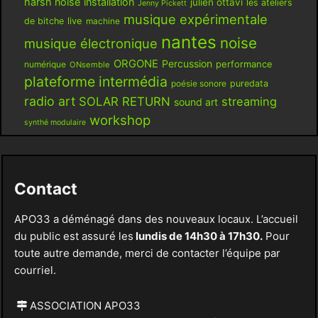
harsh noise
installation
julien ottavi
les ateliers
Jenny Pickett
musique expérimentale
live
de bitche
machine
nantes
noise
musique électronique
ORGONE
Percussion
performance
numérique
ONsemble
plateforme intermédia
poésie sonore
puredata
radio art
SOLAR RETURN
streaming
sound art
workshop
synthé modulaire
Contact
APO33 a déménagé dans des nouveaux locaux. L’accueil
du public est assuré les
lundis de 14h30 à 17h30.
Pour
toute autre demande, merci de contacter l’équipe par
courriel.
ASSOCIATION APO33