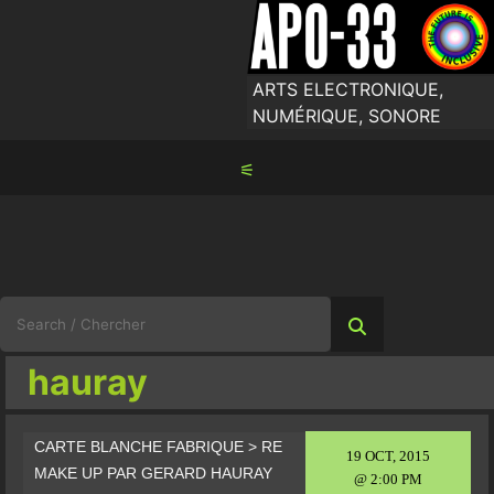
Skip
to
content
ARTS ELECTRONIQUE,
NUMÉRIQUE, SONORE
⚟
Search
for:
hauray
CARTE BLANCHE FABRIQUE > RE
19 OCT, 2015
MAKE UP PAR GERARD HAURAY
@ 2:00 PM