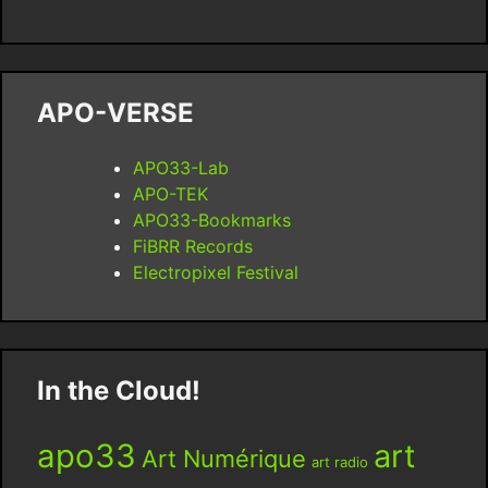
APO-VERSE
APO33-Lab
APO-TEK
APO33-Bookmarks
FiBRR Records
Electropixel Festival
In the Cloud!
apo33
art
Art Numérique
art radio