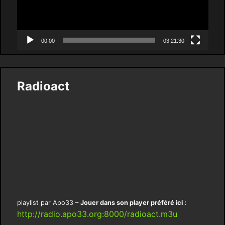
00:00
03:21:30
Radioact
playlist par Apo33 –
Jouer dans son player préféré ici :
http://radio.apo33.org:8000/radioact.m3u