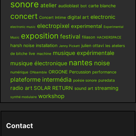
sonore
atelier
audioblast
carte blanche
bot
concert
electronic
digital art
Concert Intime
electropixel
experimental
electronic music
Experimental
exposition
festival
filiason
HACKERSPACE
Music
harsh noise
installation
julien ottavi
les ateliers
Jenny Pickett
musique expérimentale
live
de bitche
machine
nantes
noise
musique électronique
ORGONE
Percussion
performance
numérique
ONsemble
plateforme intermédia
poésie sonore
puredata
radio art
SOLAR RETURN
streaming
sound art
workshop
synthé modulaire
Contact