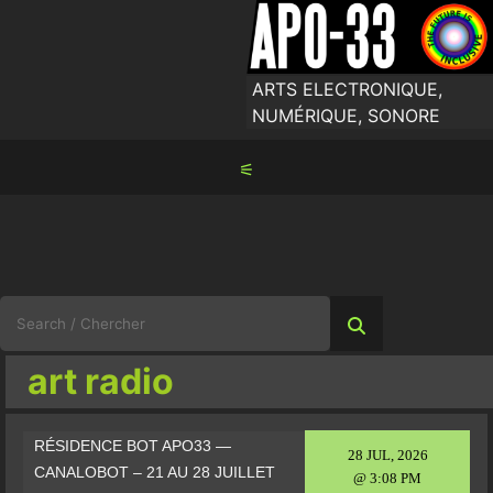
Skip
to
content
ARTS ELECTRONIQUE,
NUMÉRIQUE, SONORE
⚟
Search
for:
art radio
RÉSIDENCE BOT APO33 —
28 JUL, 2026
CANALOBOT – 21 AU 28 JUILLET
@ 3:08 PM