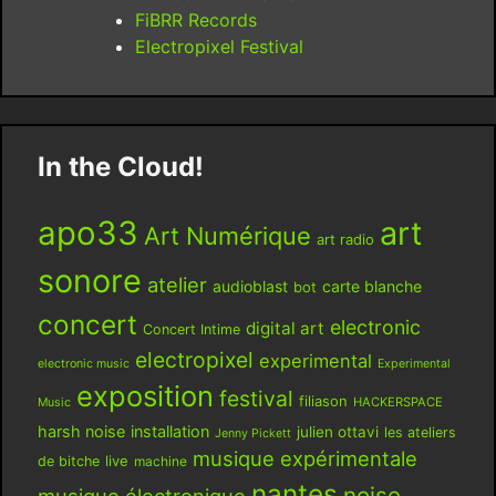
FiBRR Records
Electropixel Festival
In the Cloud!
apo33
art
Art Numérique
art radio
sonore
atelier
audioblast
carte blanche
bot
concert
electronic
digital art
Concert Intime
electropixel
experimental
electronic music
Experimental
exposition
festival
filiason
HACKERSPACE
Music
harsh noise
installation
julien ottavi
les ateliers
Jenny Pickett
musique expérimentale
live
de bitche
machine
nantes
noise