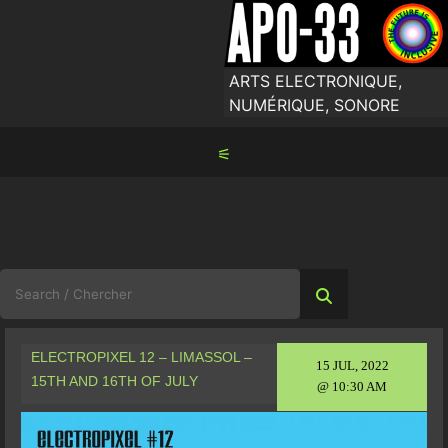
Skip
to
content
ARTS ELECTRONIQUE,
NUMÉRIQUE, SONORE
⚟
Search
for:
ELECTROPIXEL 12 – LIMASSOL –
15 JUL, 2022
15TH AND 16TH OF JULY
@ 10:30 AM