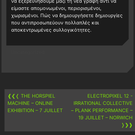
να εξερευνήσουμε μαζί τη νέα γραφή αντί να
είμαστε απομονωμένοι, περιορισμένοι,
χωρισμένοι. Πώς να δημιουργήσετε δημιουργίες
που αντιπροσωπεύουν πολλαπλές και
αποκεντρωμένες συλλογικότητες.
Uncategorized
Post
navigation
❰❮❬
THE HORSPIEL
ELECTROPIXEL 12 -
MACHINE – ONLINE
IRRATIONAL COLLECTIVE
EXHIBITION – 7 JUILLET
– PLANK PERFORMANCE –
19 JUILLET – NORWICH
❭❯❱