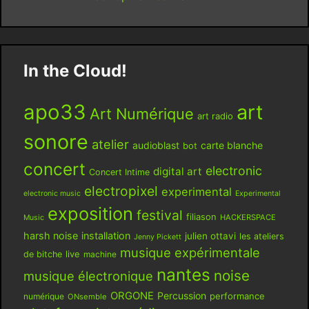
In the Cloud!
apo33
art
Art Numérique
art radio
sonore
atelier
audioblast
carte blanche
bot
concert
electronic
digital art
Concert Intime
electropixel
experimental
electronic music
Experimental
exposition
festival
filiason
HACKERSPACE
Music
harsh noise
installation
julien ottavi
les ateliers
Jenny Pickett
musique expérimentale
live
de bitche
machine
nantes
noise
musique électronique
ORGONE
Percussion
performance
numérique
ONsemble