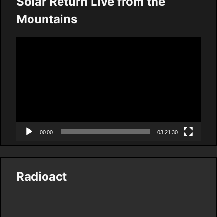
Solar Return Live from the
Mountains
Video
Player
00:00
03:21:30
Radioact