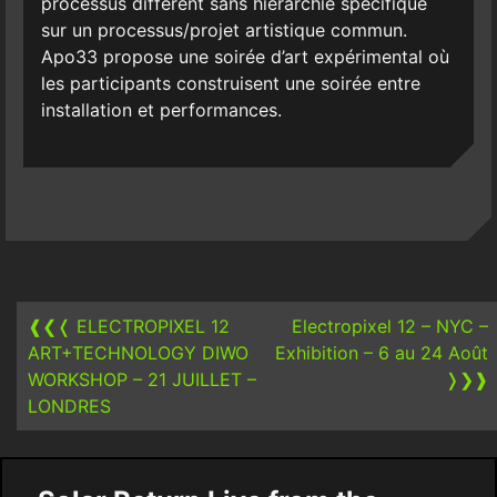
processus différent sans hiérarchie spécifique
sur un processus/projet artistique commun.
Apo33 propose une soirée d’art expérimental où
les participants construisent une soirée entre
installation et performances.
Post
navigation
❰❮❬
ELECTROPIXEL 12
Electropixel 12 – NYC –
ART+TECHNOLOGY DIWO
Exhibition – 6 au 24 Août
WORKSHOP – 21 JUILLET –
❭❯❱
LONDRES