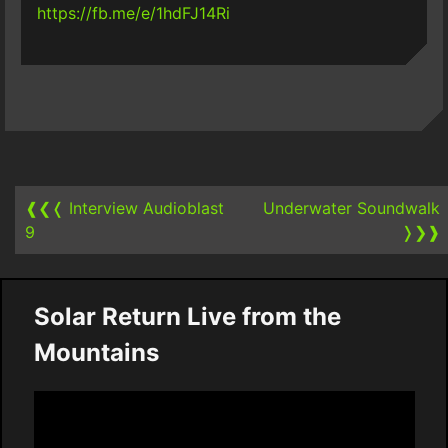
https://fb.me/e/1hdFJ14Ri
Post
navigation
❰❮❬
Interview Audioblast
Underwater Soundwalk
9
❭❯❱
Solar Return Live from the
Mountains
Video
Player