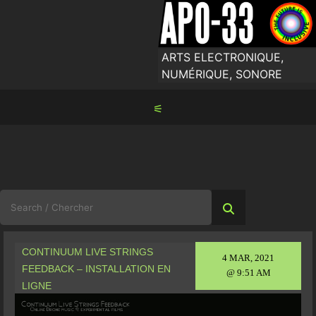
Skip
to
content
ARTS ELECTRONIQUE,
NUMÉRIQUE, SONORE
⚟
Search
for:
CONTINUUM LIVE STRINGS
4 MAR, 2021
FEEDBACK – INSTALLATION EN
@ 9:51 AM
LIGNE