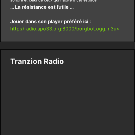
sonore et celui de ceux qui habitent cet espace.
… La résistance est futile …
Jouer dans son player préféré ici :
http://radio.apo33.org:8000/borgbot.ogg.m3u>
Tranzion Radio