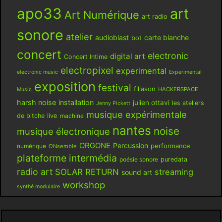
apo33
art
Art Numérique
art radio
sonore
atelier
audioblast
carte blanche
bot
concert
electronic
digital art
Concert Intime
electropixel
experimental
electronic music
Experimental
exposition
festival
filiason
HACKERSPACE
Music
harsh noise
installation
julien ottavi
les ateliers
Jenny Pickett
musique expérimentale
live
de bitche
machine
nantes
noise
musique électronique
ORGONE
Percussion
performance
numérique
ONsemble
plateforme intermédia
poésie sonore
puredata
radio art
SOLAR RETURN
streaming
sound art
workshop
synthé modulaire