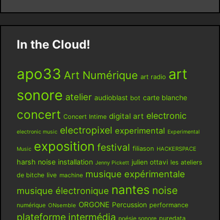
In the Cloud!
apo33
art
Art Numérique
art radio
sonore
atelier
audioblast
carte blanche
bot
concert
electronic
digital art
Concert Intime
electropixel
experimental
electronic music
Experimental
exposition
festival
filiason
HACKERSPACE
Music
harsh noise
installation
julien ottavi
les ateliers
Jenny Pickett
musique expérimentale
live
de bitche
machine
nantes
noise
musique électronique
ORGONE
Percussion
performance
numérique
ONsemble
plateforme intermédia
poésie sonore
puredata