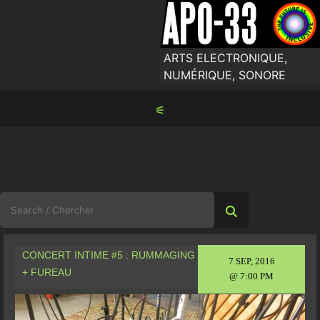
Skip
to
content
ARTS ELECTRONIQUE,
NUMÉRIQUE, SONORE
⚟
Search
for:
CONCERT INTIME #5 : RUMMAGING
7 SEP, 2016
+ FUREAU
@ 7:00 PM